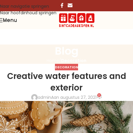
Naar navigatie springen
Naar hoofdinhoud springen
Menu
Blog
Home
/
Decoration
DECORATION
Creative water features and
exterior
0
admin
Aan augustus 27, 2021