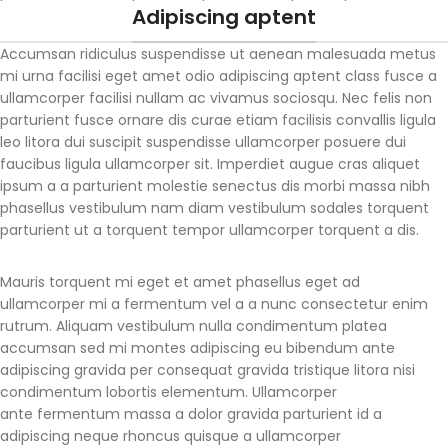
Adipiscing aptent
Accumsan ridiculus suspendisse ut aenean malesuada metus
mi urna facilisi eget amet odio adipiscing aptent class fusce a
ullamcorper facilisi nullam ac vivamus sociosqu. Nec felis non
parturient fusce ornare dis curae etiam facilisis convallis ligula
leo litora dui suscipit suspendisse ullamcorper posuere dui
faucibus ligula ullamcorper sit. Imperdiet augue cras aliquet
ipsum a a parturient molestie senectus dis morbi massa nibh
phasellus vestibulum nam diam vestibulum sodales torquent
parturient ut a torquent tempor ullamcorper torquent a dis.
Mauris torquent mi eget et amet phasellus eget ad
ullamcorper mi a fermentum vel a a nunc consectetur enim
rutrum. Aliquam vestibulum nulla condimentum platea
accumsan sed mi montes adipiscing eu bibendum ante
adipiscing gravida per consequat gravida tristique litora nisi
condimentum lobortis elementum. Ullamcorper
ante fermentum massa a dolor gravida parturient id a
adipiscing neque rhoncus quisque a ullamcorper