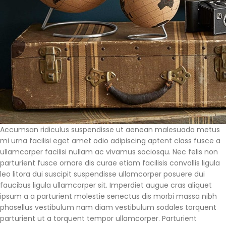
Accumsan ridiculus suspendisse ut aenean malesuada metus
mi urna facilisi eget amet odio adipiscing aptent class fusce a
ullamcorper facilisi nullam ac vivamus sociosqu. Nec felis non
parturient fusce ornare dis curae etiam facilisis convallis ligula
leo litora dui suscipit suspendisse ullamcorper posuere dui
faucibus ligula ullamcorper sit. Imperdiet augue cras aliquet
ipsum a a parturient molestie senectus dis morbi massa nibh
phasellus vestibulum nam diam vestibulum sodales torquent
parturient ut a torquent tempor ullamcorper. Parturient