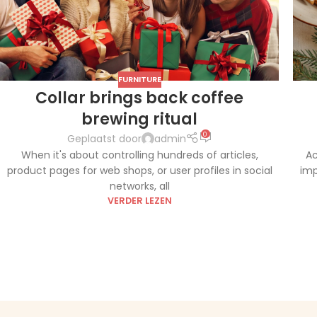
FURNITURE
Collar brings back coffee
brewing ritual
0
Geplaatst door
admin
When it's about controlling hundreds of articles,
Ac
product pages for web shops, or user profiles in social
imp
networks, all
VERDER LEZEN