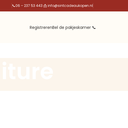
📞
06 – 237 53 44
3
📩 info@sintcadeaukopen.nl
Registreren
Bel de pakjeskamer 📞
iture