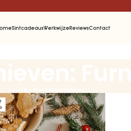
Home
Sintcadeaus
Werkwijze
Reviews
Contact
ieven: Furn
Home
/
Berichten getagd “Furniture”
7
G