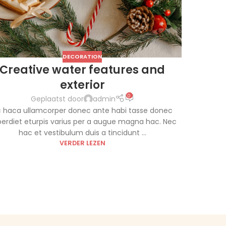
DECORATION
Creative water features and
exterior
0
Geplaatst door
admin
 haca ullamcorper donec ante habi tasse donec
erdiet eturpis varius per a augue magna hac. Nec
hac et vestibulum duis a tincidunt ...
VERDER LEZEN