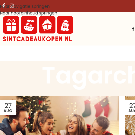
Naar navigatie springen
Naar hoofdinhoud springen
Tagarch
27
2
AUG
AU