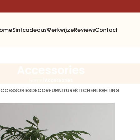
Home
Sintcadeaus
Werkwijze
Reviews
Contact
Accessories
Home
/
Accessories
CCESSORIES
DECOR
FURNITURE
KITCHEN
LIGHTING