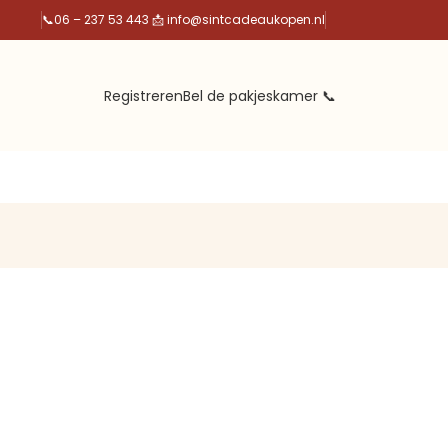
📞
06 – 237 53 44
3
📩 info@sintcadeaukopen.nl
Registreren
Bel de pakjeskamer 📞