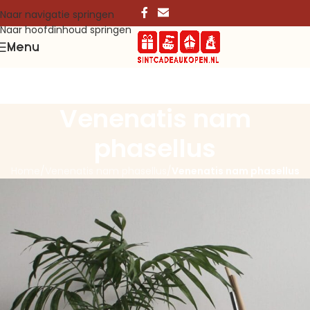
Naar navigatie springen
Naar hoofdinhoud springen
Menu
Venenatis nam
phasellus
Home
/
Venenatis nam phasellus
/
Venenatis nam phasellus